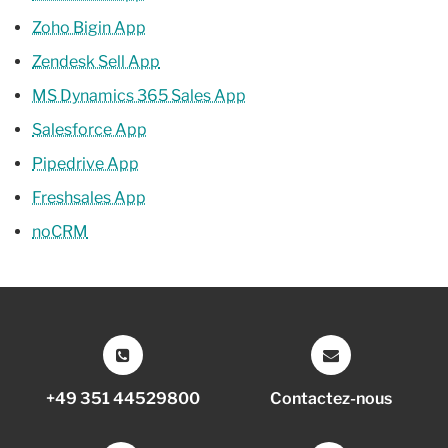
Zoho Bigin App
Zendesk Sell App
MS Dynamics 365 Sales App
Salesforce App
Pipedrive App
Freshsales App
noCRM
+49 351 44529800
Contactez-nous