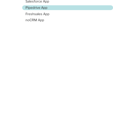
Salesforce App
Pipedrive App
Freshsales App
noCRM App