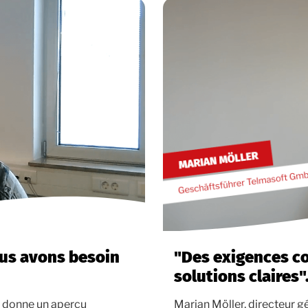
nous avons besoin
"Des exigences c
solutions claires"
s, donne un aperçu
Marian Möller, directeur 