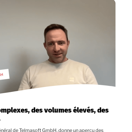
omplexes, des volumes élevés, des
.
général de Telmasoft GmbH, donne un aperçu des