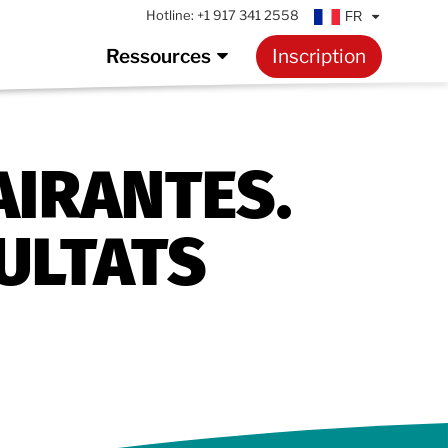
Hotline:
+1 917 341 2558
FR
Ressources
Inscription
AIRANTES.
SULTATS