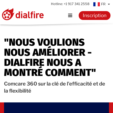
Hotline:
+1 917 341 2558
FR
Inscription
Accueil
"NOUS VOULIONS
Fonctionnalités
NOUS AMÉLIORER -
Témoignages
DIALFIRE NOUS A
MONTRÉ COMMENT"
Tarifs
Comcare 360 sur la clé de l'efficacité et de
Ressources
la flexibilité
Connaissances