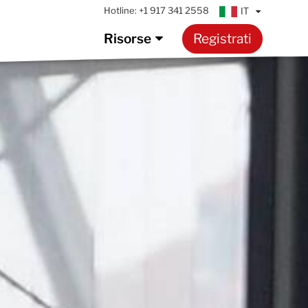
Hotline:
+1 917 341 2558
IT
Risorse
Registrati