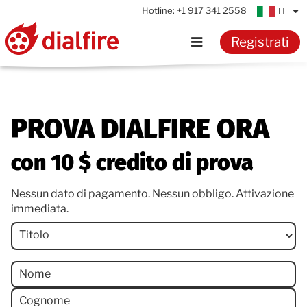
Hotline:
+1 917 341 2558
IT
Registrati
Home
Funzionalità
PROVA DIALFIRE ORA
Referenze
con 10 $ credito di prova
Nessun dato di pagamento. Nessun obbligo. Attivazione
Prezzi
immediata.
Titolo
Risorse
Knowledge
Nome
Cognome