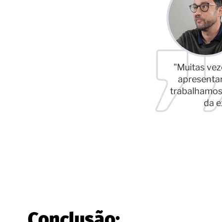
"Muitas ve
apresentar
trabalhamos
da e
Conclusão: