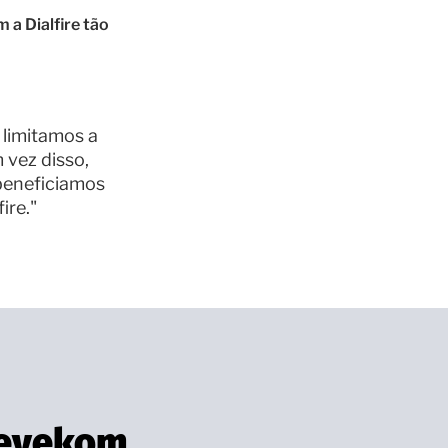
a Dialfire tão
limitamos a
 vez disso,
beneficiamos
ire."
gevekom