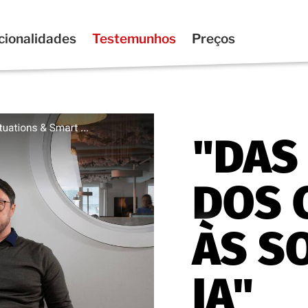
cionalidades
Testemunhos
Preços
"DAS
DOS 
ÀS S
IA"