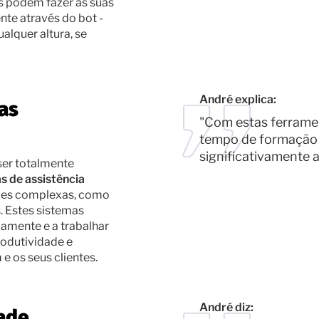
s podem fazer as suas
te através do bot -
lquer altura, se
André explica:
mas
"Com estas ferramen
tempo de formação 
significativamente a
er totalmente
s de assistência
ões complexas, como
. Estes sistemas
damente e a trabalhar
rodutividade e
e os seus clientes.
André diz:
dade