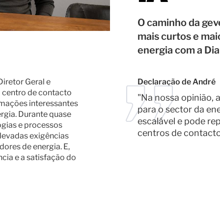
O caminho da ge
mais curtos e maio
energia com a Dial
iretor Geral e
Declaração de André
 centro de contacto
"Na nossa opinião, 
rmações interessantes
para o sector da en
ergia. Durante quase
escalável e pode re
gias e processos
centros de contacto
elevadas exigências
dores de energia. E,
cia e a satisfação do