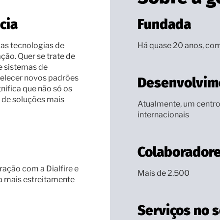
cia
Fundada
 as tecnologias de
Há quase 20 anos, com
ção. Quer se trate de
e sistemas de
belecer novos padrões
Desenvolvim
gnifica que não só os
m de soluções mais
Atualmente, um centro 
internacionais
Colaborador
ação com a Dialfire e
Mais de 2.500
da mais estreitamente
Serviços no s