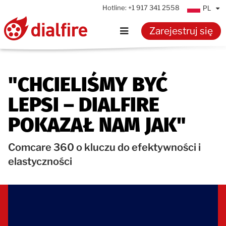
Hotline:
+1 917 341 2558
PL
Zarejestruj się
Strona główna
"CHCIELIŚMY BYĆ
Funkcje
LEPSI – DIALFIRE
Referencje
POKAZAŁ NAM JAK"
Cennik
Comcare 360 o kluczu do efektywności i
elastyczności
Zasoby
Wiedza