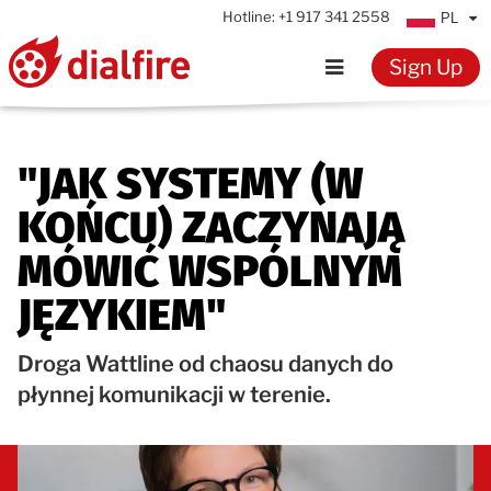
Hotline:
+1 917 341 2558
PL
Sign Up
Home
"JAK SYSTEMY (W
Features
KOŃCU) ZACZYNAJĄ
Testimonials
MÓWIĆ WSPÓLNYM
JĘZYKIEM"
Pricing
Droga Wattline od chaosu danych do
Resources
płynnej komunikacji w terenie.
Knowledge