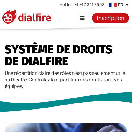
Hotline:
+1 917 341 2558
FR
Inscription
Accueil
SYSTÈME DE DROITS
Fonctionnalités
DE DIALFIRE
Témoignages
Une répartition claire des rôles n'est pas seulement utile
au théâtre. Contrôlez la répartition des droits dans vos
Tarifs
équipes.
Ressources
Connaissances