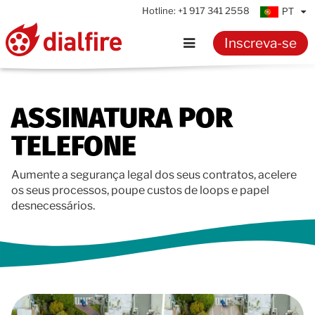
Hotline:
+1 917 341 2558
PT
Inscreva-se
Início
ASSINATURA POR
Funcionalidades
TELEFONE
Testemunhos
Aumente a segurança legal dos seus contratos, acelere
os seus processos, poupe custos de loops e papel
Preços
desnecessários.
Recursos
Conhecimentos