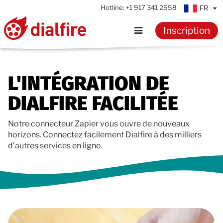
Hotline:
+1 917 341 2558
FR
Inscription
Accueil
L'INTÉGRATION DE
Fonctionnalités
DIALFIRE FACILITÉE
Témoignages
Notre connecteur Zapier vous ouvre de nouveaux
horizons. Connectez facilement Dialfire à des milliers
Tarifs
d'autres services en ligne.
Ressources
Connaissances